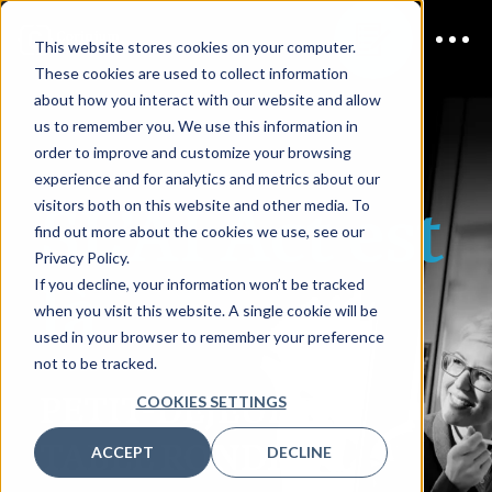
This website stores cookies on your computer.
These cookies are used to collect information
about how you interact with our website and allow
us to remember you. We use this information in
order to improve and customize your browsing
experience and for analytics and metrics about our
S
L’AI Act est
visitors both on this website and other media. To
find out more about the cookies we use, see our
Privacy Policy.
là
If you decline, your information won’t be tracked
when you visit this website. A single cookie will be
used in your browser to remember your preference
not to be tracked.
PETIT-DEJEUNER
COOKIES SETTINGS
TABLE RONDE
ACCEPT
DECLINE